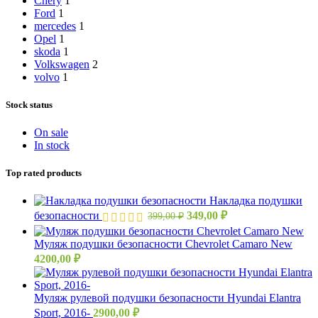
Chery
1
Ford
1
mercedes
1
Opel
1
skoda
1
Volkswagen
2
volvo
1
Stock status
On sale
In stock
Top rated products
Накладка подушки
Первоначальная
Текущая
безопасности
349,00
₽
399,00
₽
цена
цена:
составляла
349,00 ₽.
Муляж подушки безопасности Chevrolet Camaro New
399,00 ₽.
4200,00
₽
Муляж рулевой подушки безопасности Hyundai Elantra
Sport, 2016-
2900,00
₽