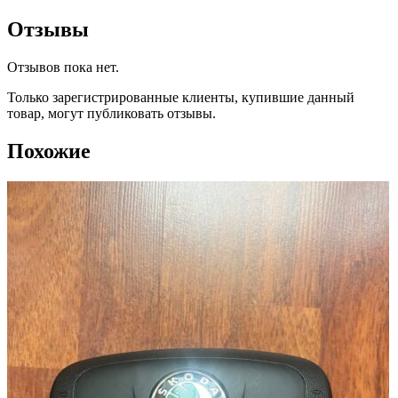
Отзывы
Отзывов пока нет.
Только зарегистрированные клиенты, купившие данный
товар, могут публиковать отзывы.
Похожие