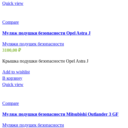
Quick view
Compare
Муляж подушки безопасности Opel Astra J
Муляжи подушек безопасности
3100,00
₽
Крышка подушки безопасности Opel Astra J
Add to wishlist
В корзину
Quick view
Compare
Муляж подушки безопасности Mitsubishi Outlander 3 GF
Муляжи подушек безопасности