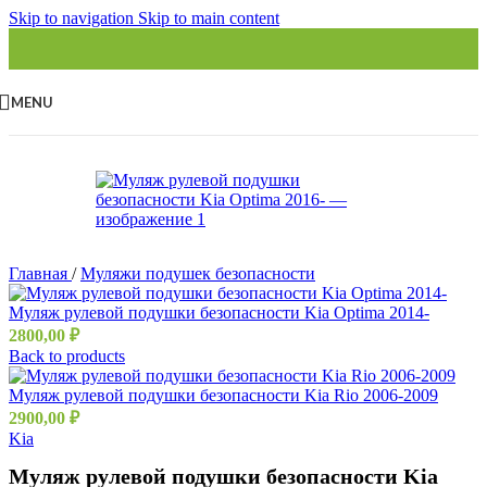
Skip to navigation
Skip to main content
MENU
Главная
/
Муляжи подушек безопасности
Муляж рулевой подушки безопасности Kia Optima 2014-
2800,00
₽
Back to products
Муляж рулевой подушки безопасности Kia Rio 2006-2009
2900,00
₽
Kia
Муляж рулевой подушки безопасности Kia