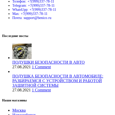
Телефон: +7(999)337-78-11
Telegram: +7(999)337-78-11
WhatsUpp: +7(999)337-78-11
Max: +7(999)337-78-11
Почта: support@benico.ru
Последние посты
ПОДУШКИ БЕЗОПАСНОСТИ В АВТО
27.08.2021
1 Comment
ПОДУШКА БЕЗОПАСНОСТИ В АВТОМОБИЛЕ:
РАЗБИРАЕМСЯ С УСТРОЙСТВОМ И РАБОТОЙ
ЗАЩИТНОЙ СИСТЕМЫ
27.08.2021
1 Comment
Наши магазины
Москва
Новосибирск