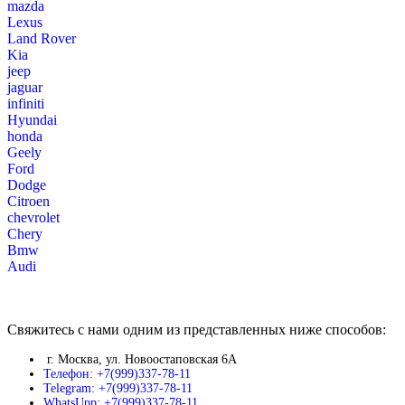
mazda
Lexus
Land Rover
Kia
jeep
jaguar
infiniti
Hyundai
honda
Geely
Ford
Dodge
Citroen
chevrolet
Chery
Bmw
Audi
Свяжитесь с нами одним из представленных ниже способов:
г. Москва, ул. Новоостаповская 6А
Телефон: +7(999)337-78-11
Telegram: +7(999)337-78-11
WhatsUpp: +7(999)337-78-11