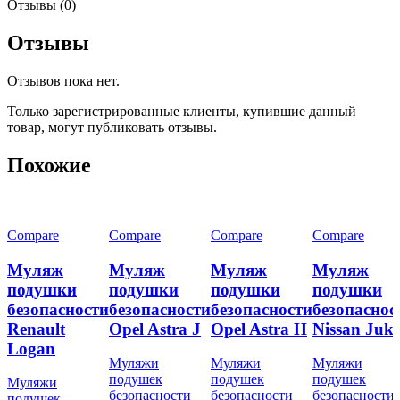
Отзывы (0)
Отзывы
Отзывов пока нет.
Только зарегистрированные клиенты, купившие данный
товар, могут публиковать отзывы.
Похожие
Compare
Compare
Compare
Compare
Муляж
Муляж
Муляж
Муляж
подушки
подушки
подушки
подушки
безопасности
безопасности
безопасности
безопаснос
Renault
Opel Astra J
Opel Astra H
Nissan Juk
Logan
Муляжи
Муляжи
Муляжи
подушек
подушек
подушек
Муляжи
безопасности
безопасности
безопасности
подушек