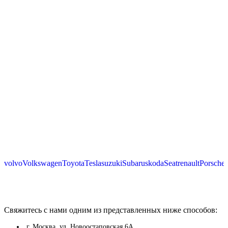
volvo
Volkswagen
Toyota
Tesla
suzuki
Subaru
skoda
Seat
renault
Porsche
Свяжитесь с нами одним из представленных ниже способов:
г. Москва, ул. Новоостаповская 6А