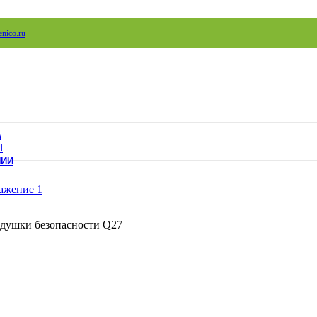
nico.ru
А
Ы
НИИ
душки безопасности Q27