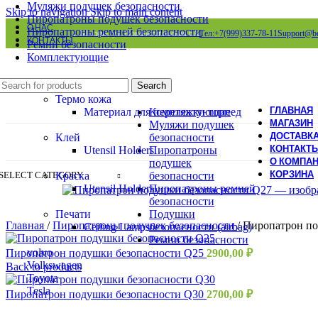
Муляжи подушек безопасности
Skip to navigation
Skip to main content
Пиропатроны подушек безопасности
О НАС
Пиропатроны ремней безопасности
г. Москва, ул. Новоостаповская 6А
Тел:+7(999)337-78-11
Support@be
КОНТАКТЫ
Ремни безопасности
Комплектующие
Search
Термо кожа
ГЛАВНАЯ
Материал для перетяжки торпед
Комплектующие
МАГАЗИН
Муляжи подушек
ДОСТАВК
Клей
безопасности
КОНТАКТ
Utensil Holders
Пиропатроны
О КОМПА
подушек
КОРЗИНА
Краска
SELECT CATEGORY
безопасности
Utensil Holders
Пиропатроны ремней
безопасности
Печати
Подушки
Главная
/
Пиропатроны подушек безопасности
/
Пиропатрон по
Ceiling Lamps
безопасности (airbag)
Ремни безопасности
volvo
Пиропатрон подушки безопасности Q25
2900,00
₽
Volkswagen
Back to products
Toyota
Tesla
Пиропатрон подушки безопасности Q30
2700,00
₽