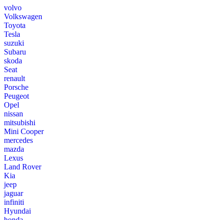
volvo
Volkswagen
Toyota
Tesla
suzuki
Subaru
skoda
Seat
renault
Porsche
Peugeot
Opel
nissan
mitsubishi
Mini Cooper
mercedes
mazda
Lexus
Land Rover
Kia
jeep
jaguar
infiniti
Hyundai
honda