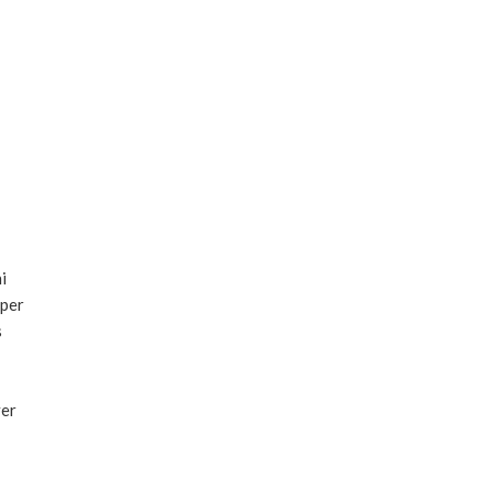
i
per
s
er