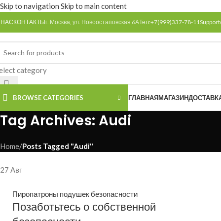
Skip to navigation
Skip to main content
 НАС
КОНТАКТЫ
г. Москва, ул. Новоостаповская 6А
Тел:+7(999)337-78-11
Support
elect category
BROWSE CATEGORIES
ГЛАВНАЯ
МАГАЗИН
ДОСТАВК
Tag Archives: Audi
Home
/
Posts Tagged "Audi"
27
Авг
Пиропатроны подушек безопасности
Позаботьтесь о собственной