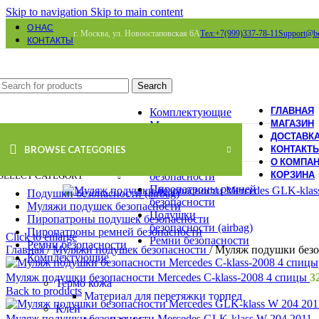
Skip to navigation
Skip to main content
О НАС
г. Москва, ул. Новоостаповская 6А
Тел:+7(999)337-78-11
Support@be
КОНТАКТЫ
Search
ГЛАВНАЯ
Комплектующие
МАГАЗИН
Муляжи подушек
ДОСТАВК
безопасности
КОНТАКТ
BROWSE CATEGORIES
Пиропатроны
О КОМПА
подушек
КОРЗИНА
SELECT CATEGORY
безопасности
Пиропатроны ремней
Подушки безопасности (airbag)
безопасности
Муляжи подушек безопасности
Подушки
Пиропатроны подушек безопасности
безопасности (airbag)
Пиропатроны ремней безопасности
Click to enlarge
Ремни безопасности
Ремни безопасности
Главная
/
Муляжи подушек безопасности
/
Муляж подушки безоп
Комплектующие
Муляж подушки безопасности Mercedes C-klass-2008 4 спицы
3
Термо кожа
Back to products
Материал для перетяжки торпед
Клей
Муляж подушки безопасности Mercedes GLK-klass W 204 2011-