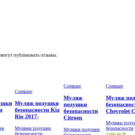
 могут публиковать отзывы.
Compare
Compare
Compare
Муляж
Муляж по
ушки
Муляж подушки
подушки
безопаснос
и
безопасности Kia
безопасности
Chevrolet 
Rio 2017-
Citroen
Муляжи поду
ек
Муляжи подушек
безопасности
Муляжи подушек
безопасности
2300,00
₽
безопасности