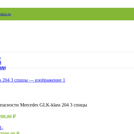
nico.ru
А
Ы
НИИ
асности Mercedes GLK-klass 204 3 спицы
200,00
₽
3000,00
₽