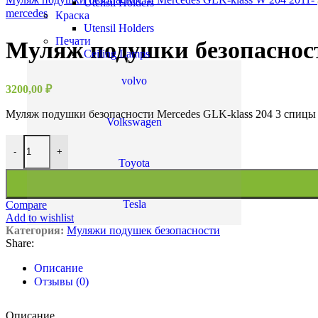
Utensil Holders
mercedes
Краска
Utensil Holders
Печати
Муляж подушки безопасност
Ceiling Lamps
volvo
3200,00
₽
Муляж подушки безопасности Mercedes GLK-klass 204 3 спицы
Volkswagen
Количество товара Муляж подушки безопасности Mercedes GLK-
-
+
Toyota
Tesla
Compare
Add to wishlist
Категория:
Муляжи подушек безопасности
Share:
Описание
Отзывы (0)
Описание