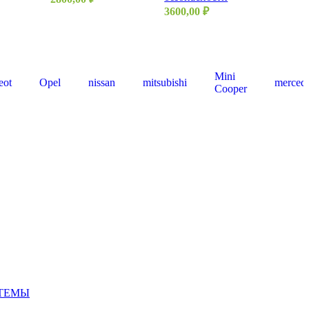
3600,00
₽
Mini
eot
Opel
nissan
mitsubishi
merced
Cooper
СТЕМЫ