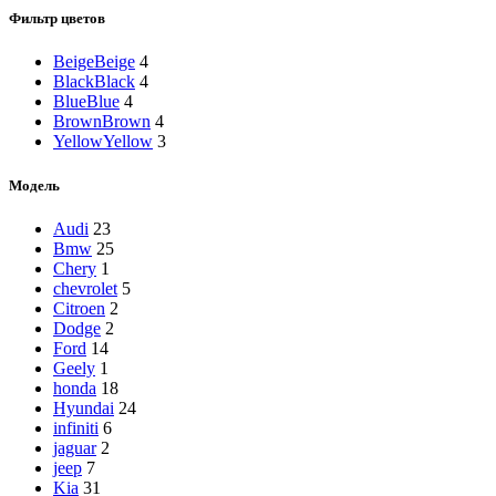
Фильтр цветов
Beige
Beige
4
Black
Black
4
Blue
Blue
4
Brown
Brown
4
Yellow
Yellow
3
Модель
Audi
23
Bmw
25
Chery
1
chevrolet
5
Citroen
2
Dodge
2
Ford
14
Geely
1
honda
18
Hyundai
24
infiniti
6
jaguar
2
jeep
7
Kia
31