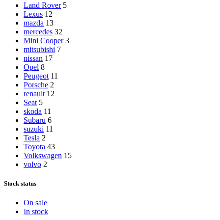
Land Rover
5
Lexus
12
mazda
13
mercedes
32
Mini Cooper
3
mitsubishi
7
nissan
17
Opel
8
Peugeot
11
Porsche
2
renault
12
Seat
5
skoda
11
Subaru
6
suzuki
11
Tesla
2
Toyota
43
Volkswagen
15
volvo
2
Stock status
On sale
In stock